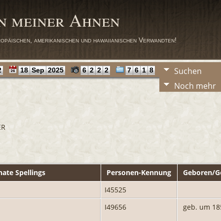
n meiner Ahnen
opäischen, amerikanischen und hawaiianischen Verwandten!
Suchen
2
18
Sep
2025
6
2
2
2
7
6
1
8
Noch mehr
ER
nate Spellings
Personen-Kennung
Geboren/G
I45525
I49656
geb. um 18