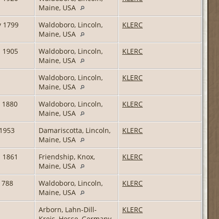
Maine, USA
v 1799
Waldoboro, Lincoln,
KLERC
Maine, USA
i 1905
Waldoboro, Lincoln,
KLERC
Maine, USA
Waldoboro, Lincoln,
KLERC
Maine, USA
 1880
Waldoboro, Lincoln,
KLERC
Maine, USA
 1953
Damariscotta, Lincoln,
KLERC
Maine, USA
z 1861
Friendship, Knox,
KLERC
Maine, USA
1788
Waldoboro, Lincoln,
KLERC
Maine, USA
Arborn, Lahn-Dill-
KLERC
Kreis, Hesse, Germany