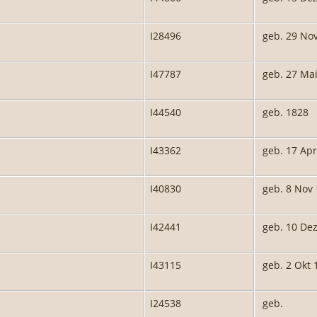
I28496
geb. 29 No
I47787
geb. 27 Ma
I44540
geb. 1828
I43362
geb. 17 Apr
I40830
geb. 8 Nov
I42441
geb. 10 De
I43115
geb. 2 Okt 
I24538
geb.