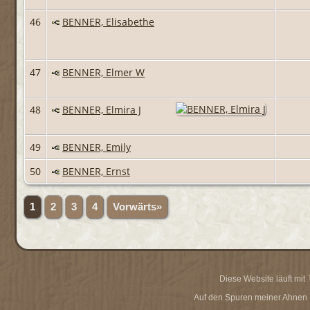
46
BENNER, Elisabethe
47
BENNER, Elmer W
48
BENNER, Elmira J
49
BENNER, Emily
50
BENNER, Ernst
1
2
3
4
Vorwärts»
Diese Website läuft mit
Auf den Spuren meiner Ahnen - 