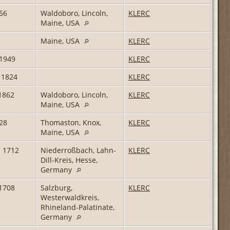
56
Waldoboro, Lincoln,
KLERC
Maine, USA
Maine, USA
KLERC
 1949
KLERC
 1824
KLERC
1862
Waldoboro, Lincoln,
KLERC
Maine, USA
28
Thomaston, Knox,
KLERC
Maine, USA
z 1712
Niederroßbach, Lahn-
KLERC
Dill-Kreis, Hesse,
Germany
1708
Salzburg,
KLERC
Westerwaldkreis,
Rhineland-Palatinate,
Germany