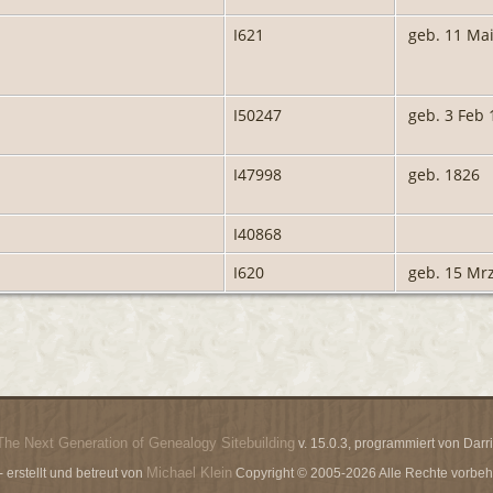
I621
geb. 11 Ma
I50247
geb. 3 Feb 
I47998
geb. 1826
I40868
I620
geb. 15 Mr
The Next Generation of Genealogy Sitebuilding
v. 15.0.3, programmiert von Dar
Michael Klein
erstellt und betreut von
Copyright © 2005-2026 Alle Rechte vorbeha