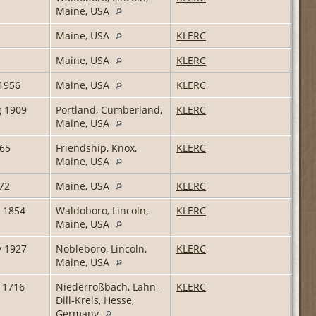
Maine, USA
Maine, USA
KLERC
Maine, USA
KLERC
 1956
Maine, USA
KLERC
g 1909
Portland, Cumberland,
KLERC
Maine, USA
865
Friendship, Knox,
KLERC
Maine, USA
72
Maine, USA
KLERC
 1854
Waldoboro, Lincoln,
KLERC
Maine, USA
v 1927
Nobleboro, Lincoln,
KLERC
Maine, USA
 1716
Niederroßbach, Lahn-
KLERC
Dill-Kreis, Hesse,
Germany