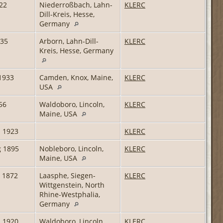
22
Niederroßbach, Lahn-
KLERC
Dill-Kreis, Hesse,
Germany
735
Arborn, Lahn-Dill-
KLERC
Kreis, Hesse, Germany
1933
Camden, Knox, Maine,
KLERC
USA
56
Waldoboro, Lincoln,
KLERC
Maine, USA
z 1923
KLERC
g 1895
Nobleboro, Lincoln,
KLERC
Maine, USA
 1872
Laasphe, Siegen-
KLERC
Wittgenstein, North
Rhine-Westphalia,
Germany
z 1920
Waldoboro, Lincoln,
KLERC