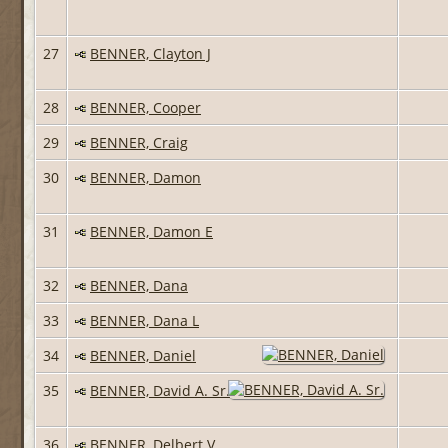
27
BENNER, Clayton J
28
BENNER, Cooper
29
BENNER, Craig
30
BENNER, Damon
31
BENNER, Damon E
32
BENNER, Dana
33
BENNER, Dana L
34
BENNER, Daniel
35
BENNER, David A. Sr.
36
BENNER, Delbert V.