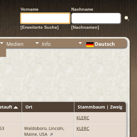
Vorname
Nachname
[Erweiterte Suche]
[Nachnamen]
Medien
Info
Deutsch
etauft
Ort
Stammbaum | Zweig
KLERC
53
Waldoboro, Lincoln,
KLERC
Maine, USA