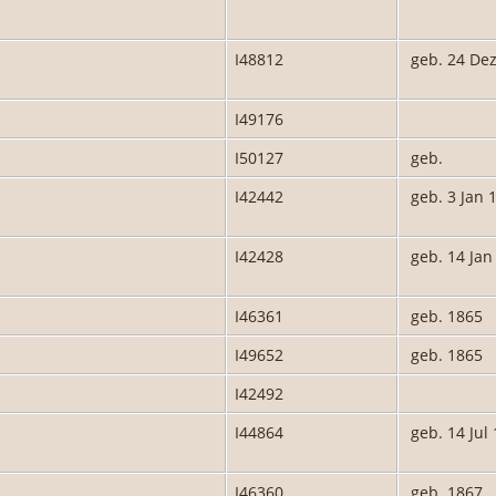
I48812
geb. 24 De
I49176
I50127
geb.
I42442
geb. 3 Jan 
I42428
geb. 14 Jan
I46361
geb. 1865
I49652
geb. 1865
I42492
I44864
geb. 14 Jul
I46360
geb. 1867