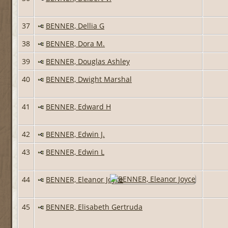
37
BENNER, Dellia G
38
BENNER, Dora M.
39
BENNER, Douglas Ashley
40
BENNER, Dwight Marshal
41
BENNER, Edward H
42
BENNER, Edwin J.
43
BENNER, Edwin L
44
BENNER, Eleanor Joyce
45
BENNER, Elisabeth Gertruda