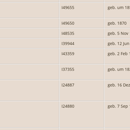
I49655
geb. um 18
I49650
geb. 1870
I48535
geb. 5 Nov
I39944
geb. 12 Jun
I43359
geb. 2 Feb 
I37355
geb. um 18
I24887
geb. 16 De
I24880
geb. 7 Sep 