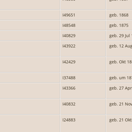
I49651
geb. 1868
I48548
geb. 1875
I40829
geb. 29 Jul
I43922
geb. 12 Au
I42429
geb. Okt 1
I37488
geb. um 18
I43366
geb. 27 Apr
I40832
geb. 21 No
I24883
geb. 21 Okt