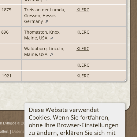
i 1875
Treis an der Lumda,
KLERC
Giessen, Hesse,
Germany
1896
Thomaston, Knox,
KLERC
Maine, USA
Waldoboro, Lincoln,
KLERC
Maine, USA
KLERC
z 1921
KLERC
Diese Website verwendet
Cookies. Wenn Sie fortfahren,
ohne Ihre Browser-Einstellungen
rin Lythgoe © 2001-2026.
zu ändern, erklären Sie sich mit
Datenschutzerklärung
lten. |
.