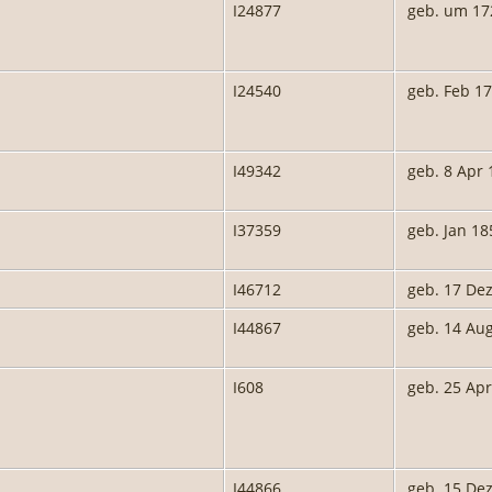
I24877
geb. um 17
I24540
geb. Feb 1
I49342
geb. 8 Apr 
I37359
geb. Jan 18
I46712
geb. 17 De
I44867
geb. 14 Au
I608
geb. 25 Apr
I44866
geb. 15 De