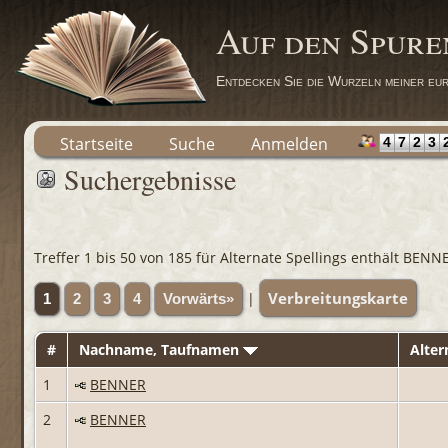
Auf den Spure
Entdecken Sie die Wurzeln meiner eur
Startseite
Suche
Anmelden
4
7
2
3
Suchergebnisse
Treffer 1 bis 50 von 185 für Alternate Spellings enthält BENN
Verbreitungskarte
|
1
2
3
4
Vorwärts»
#
Nachname, Taufnamen
Alter
1
BENNER
2
BENNER