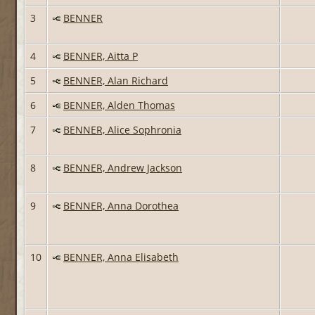
3
BENNER
4
BENNER, Aitta P
5
BENNER, Alan Richard
6
BENNER, Alden Thomas
7
BENNER, Alice Sophronia
8
BENNER, Andrew Jackson
9
BENNER, Anna Dorothea
10
BENNER, Anna Elisabeth