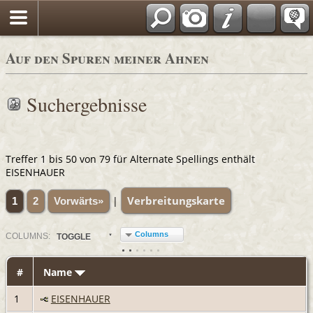
Auf den Spuren meiner Ahnen
Suchergebnisse
Treffer 1 bis 50 von 79 für Alternate Spellings enthält
EISENHAUER
Verbreitungskarte
|
1
2
Vorwärts»
Columns
COL
UMN
S:
TOGGLE
#
Name
1
EISENHAUER