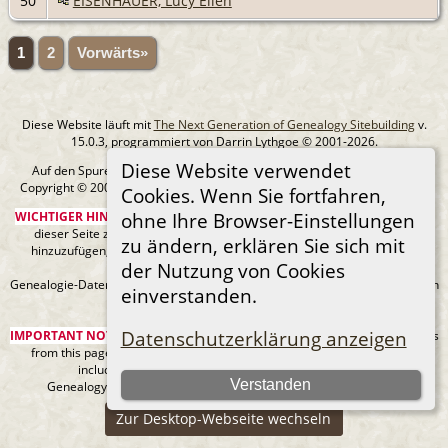
50
EISENHAUER, Lucy Ellen
1
2
Vorwärts»
Diese Website läuft mit
The Next Generation of Genealogy Sitebuilding
v.
15.0.3, programmiert von Darrin Lythgoe © 2001-2026.
Diese Website verwendet
Auf den Spuren meiner Ahnen - erstellt und betreut von
Michael Klein
Copyright © 2005-2026 Alle Rechte vorbehalten. |
Datenschutzerklärung
.
Cookies. Wenn Sie fortfahren,
WICHTIGER HINWEIS:
Sie sind nicht berechtigt, diese Seite oder Bilder von
ohne Ihre Browser-Einstellungen
dieser Seite zu Ancestry.com oder anderen kommerziellen Websites
zu ändern, erklären Sie sich mit
hinzuzufügen, ohne mein Urheberrecht und einen URL-Link zu meiner
der Nutzung von Cookies
Website anzugeben.
Genealogie-Daten können sich jederzeit ändern, wenn neue Fakten gefunden
einverstanden.
werden.
Datenschutzerklärung anzeigen
IMPORTANT NOTICE:
You are not authorized to add this page or any images
from this page to Ancestry.com or any other commercial sites without
including my copyright and a URL link to my web site.
Verstanden
Genealogy data can always be changing as new facts are found.
Zur Desktop-Webseite wechseln