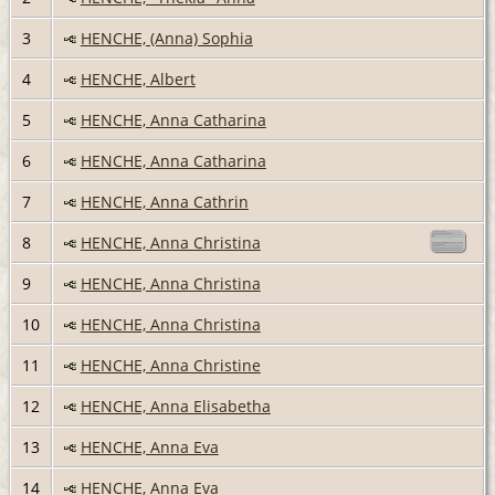
3
HENCHE, (Anna) Sophia
4
HENCHE, Albert
5
HENCHE, Anna Catharina
6
HENCHE, Anna Catharina
7
HENCHE, Anna Cathrin
8
HENCHE, Anna Christina
9
HENCHE, Anna Christina
10
HENCHE, Anna Christina
11
HENCHE, Anna Christine
12
HENCHE, Anna Elisabetha
13
HENCHE, Anna Eva
14
HENCHE, Anna Eva