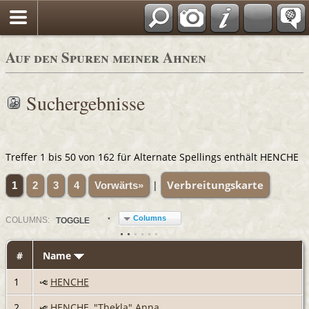
Auf den Spuren meiner Ahnen
Suchergebnisse
Treffer 1 bis 50 von 162 für Alternate Spellings enthält HENCHE
Verbreitungskarte
|
1
2
3
4
Vorwärts»
Columns
COL
UMN
S:
TOGGLE
#
Name
1
HENCHE
2
HENCHE, "Thekla" Anna