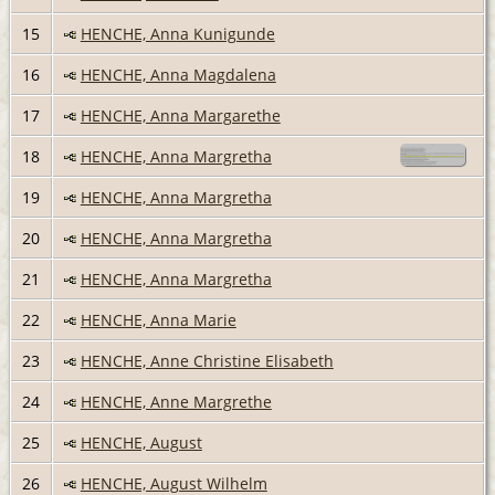
15
HENCHE, Anna Kunigunde
16
HENCHE, Anna Magdalena
17
HENCHE, Anna Margarethe
18
HENCHE, Anna Margretha
19
HENCHE, Anna Margretha
20
HENCHE, Anna Margretha
21
HENCHE, Anna Margretha
22
HENCHE, Anna Marie
23
HENCHE, Anne Christine Elisabeth
24
HENCHE, Anne Margrethe
25
HENCHE, August
26
HENCHE, August Wilhelm