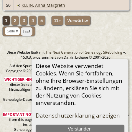
50
KLEIN, Anna Margreth
1
2
3
4
5
...
11»
Vorwärts»
Diese Website läuft mit
The Next Generation of Genealogy Sitebuilding
v.
15.0.3, programmiert von Darrin Lythgoe © 2001-2026.
Diese Website verwendet
Auf den Spuren meiner Ahnen - erstellt und betreut von
Michael Klein
Copyright © 2005-2026 Alle Rechte vorbehalten. |
Datenschutzerklärung
.
Cookies. Wenn Sie fortfahren,
WICHTIGER HINWEIS:
Sie sind nicht berechtigt, diese Seite oder Bilder von
ohne Ihre Browser-Einstellungen
dieser Seite zu Ancestry.com oder anderen kommerziellen Websites
zu ändern, erklären Sie sich mit
hinzuzufügen, ohne mein Urheberrecht und einen URL-Link zu meiner
der Nutzung von Cookies
Website anzugeben.
Genealogie-Daten können sich jederzeit ändern, wenn neue Fakten gefunden
einverstanden.
werden.
Datenschutzerklärung anzeigen
IMPORTANT NOTICE:
You are not authorized to add this page or any images
from this page to Ancestry.com or any other commercial sites without
including my copyright and a URL link to my web site.
Verstanden
Genealogy data can always be changing as new facts are found.