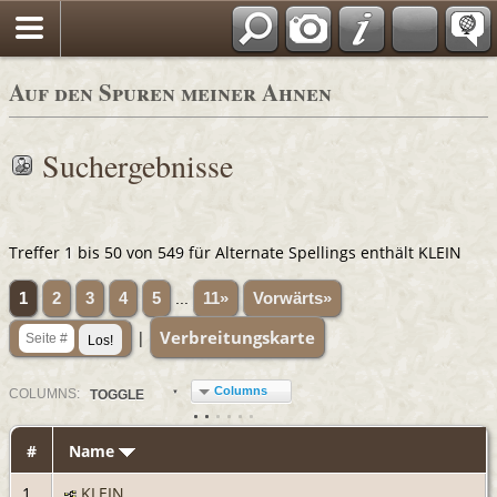
Auf den Spuren meiner Ahnen
Suchergebnisse
Treffer 1 bis 50 von 549 für Alternate Spellings enthält KLEIN
1
2
3
4
5
...
11»
Vorwärts»
Verbreitungskarte
|
Columns
COL
UMN
S:
TOGGLE
#
Name
1
KLEIN