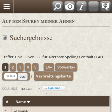
Auf den Spuren meiner Ahnen
Suchergebnisse
Treffer 1 bis 50 von 660 für Alternate Spellings enthält PFAFF
1
2
3
4
5
...
14»
Vorwärts»
Verbreitungskarte
|
Columns
COL
UMN
S:
TOGGLE
#
Name
1
PFAFF