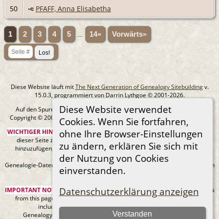
50
PFAFF, Anna Elisabetha
1
2
3
4
5
...
14»
Vorwärts»
Diese Website läuft mit
The Next Generation of Genealogy Sitebuilding
v.
15.0.3, programmiert von Darrin Lythgoe © 2001-2026.
Diese Website verwendet
Auf den Spuren meiner Ahnen - erstellt und betreut von
Michael Klein
Copyright © 2005-2026 Alle Rechte vorbehalten. |
Datenschutzerklärung
.
Cookies. Wenn Sie fortfahren,
WICHTIGER HINWEIS:
Sie sind nicht berechtigt, diese Seite oder Bilder von
ohne Ihre Browser-Einstellungen
dieser Seite zu Ancestry.com oder anderen kommerziellen Websites
zu ändern, erklären Sie sich mit
hinzuzufügen, ohne mein Urheberrecht und einen URL-Link zu meiner
der Nutzung von Cookies
Website anzugeben.
Genealogie-Daten können sich jederzeit ändern, wenn neue Fakten gefunden
einverstanden.
werden.
Datenschutzerklärung anzeigen
IMPORTANT NOTICE:
You are not authorized to add this page or any images
from this page to Ancestry.com or any other commercial sites without
including my copyright and a URL link to my web site.
Verstanden
Genealogy data can always be changing as new facts are found.