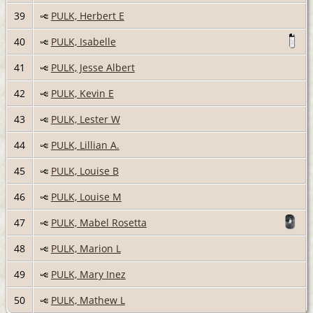
39
PULK, Herbert E
40
PULK, Isabelle
41
PULK, Jesse Albert
42
PULK, Kevin E
43
PULK, Lester W
44
PULK, Lillian A.
45
PULK, Louise B
46
PULK, Louise M
47
PULK, Mabel Rosetta
48
PULK, Marion L
49
PULK, Mary Inez
50
PULK, Mathew L