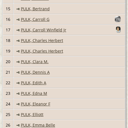
15
PULK, Bertrand
16
PULK, Carroll G
17
PULK, Carroll Winfield Jr
18
PULK, Charles Herbert
19
PULK, Charles Herbert
20
PULK, Clara M.
21
PULK, Dennis A
22
PULK, Edith A
23
PULK, Edna M
24
PULK, Eleanor F
25
PULK, Elliott
26
PULK, Emma Belle