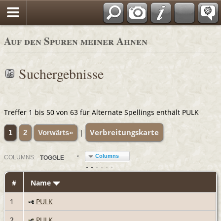
Auf den Spuren meiner Ahnen
Suchergebnisse
Treffer 1 bis 50 von 63 für Alternate Spellings enthält PULK
Verbreitungskarte
|
1
2
Vorwärts»
Columns
COL
UMN
S:
TOGGLE
#
Name
1
PULK
2
PULK