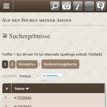
Auf den Spuren meiner Ahnen
Suchergebnisse
Treffer 1 bis 50 von 74 für Alternate Spellings enthält THOMAS
Verbreitungskarte
|
1
2
Vorwärts»
Columns
COL
UMN
S:
TOGGLE
#
Name
1
THOMAS
2
THOMAS