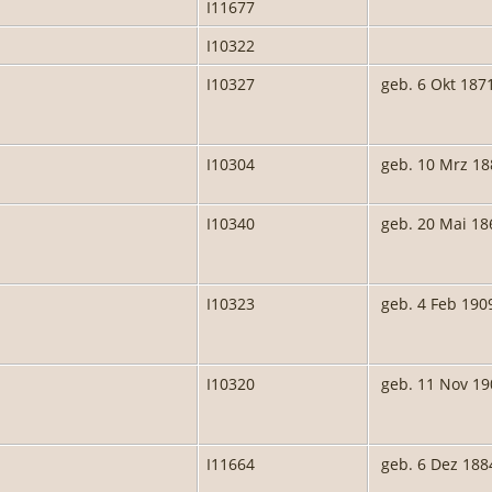
I11677
I10322
I10327
geb. 6 Okt 187
I10304
geb. 10 Mrz 18
I10340
geb. 20 Mai 18
I10323
geb. 4 Feb 190
I10320
geb. 11 Nov 19
I11664
geb. 6 Dez 188