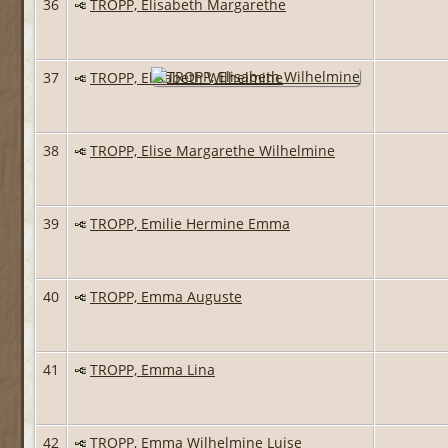
36
TROPP, Elisabeth Margarethe
37
TROPP, Elisabeth Wilhelmine
38
TROPP, Elise Margarethe Wilhelmine
39
TROPP, Emilie Hermine Emma
40
TROPP, Emma Auguste
41
TROPP, Emma Lina
42
TROPP, Emma Wilhelmine Luise