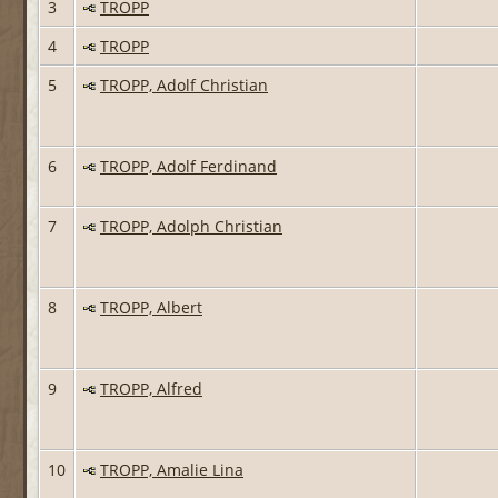
3
TROPP
4
TROPP
5
TROPP, Adolf Christian
6
TROPP, Adolf Ferdinand
7
TROPP, Adolph Christian
8
TROPP, Albert
9
TROPP, Alfred
10
TROPP, Amalie Lina