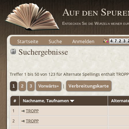
Auf den Spure
Entdecken Sie die Wurzeln meiner eur
Startseite
Suche
Anmelden
4
7
2
3
Suchergebnisse
Treffer 1 bis 50 von 123 für Alternate Spellings enthält TROPP
Verbreitungskarte
|
1
2
3
Vorwärts»
#
Nachname, Taufnamen
Alternate
1
TROPP
2
TROPP