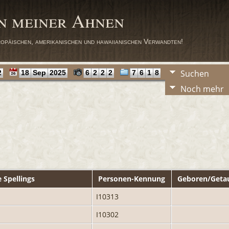
n meiner Ahnen
opäischen, amerikanischen und hawaiianischen Verwandten!
Suchen
2
18
Sep
2025
6
2
2
2
7
6
1
8
Noch mehr
 Spellings
Personen-Kennung
Geboren/Geta
I10313
I10302