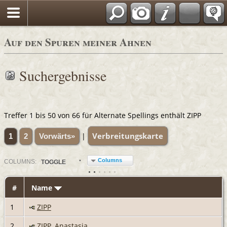
Auf den Spuren meiner Ahnen
Suchergebnisse
Treffer 1 bis 50 von 66 für Alternate Spellings enthält ZIPP
Verbreitungskarte
|
1
2
Vorwärts»
Columns
COL
UMN
S:
TOGGLE
#
Name
1
ZIPP
2
ZIPP, Anastasia