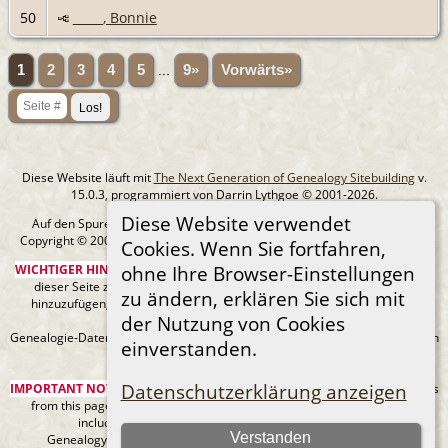
50
_____, Bonnie
1
2
3
4
5
...
9»
Vorwärts»
Diese Website läuft mit
The Next Generation of Genealogy Sitebuilding
v.
15.0.3, programmiert von Darrin Lythgoe © 2001-2026.
Diese Website verwendet
Auf den Spuren meiner Ahnen - erstellt und betreut von
Michael Klein
Copyright © 2005-2026 Alle Rechte vorbehalten. |
Datenschutzerklärung
.
Cookies. Wenn Sie fortfahren,
WICHTIGER HINWEIS:
Sie sind nicht berechtigt, diese Seite oder Bilder von
ohne Ihre Browser-Einstellungen
dieser Seite zu Ancestry.com oder anderen kommerziellen Websites
zu ändern, erklären Sie sich mit
hinzuzufügen, ohne mein Urheberrecht und einen URL-Link zu meiner
der Nutzung von Cookies
Website anzugeben.
Genealogie-Daten können sich jederzeit ändern, wenn neue Fakten gefunden
einverstanden.
werden.
Datenschutzerklärung anzeigen
IMPORTANT NOTICE:
You are not authorized to add this page or any images
from this page to Ancestry.com or any other commercial sites without
including my copyright and a URL link to my web site.
Verstanden
Genealogy data can always be changing as new facts are found.