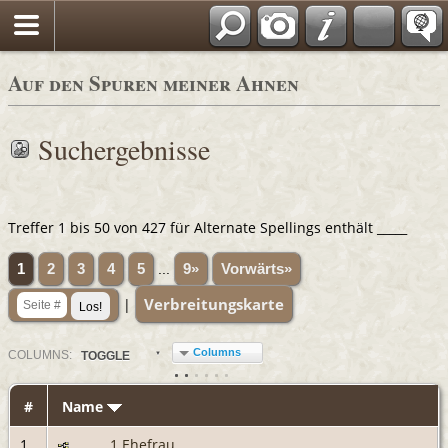
Auf den Spuren meiner Ahnen
Suchergebnisse
Treffer 1 bis 50 von 427 für Alternate Spellings enthält _____
1
2
3
4
5
...
9»
Vorwärts»
Verbreitungskarte
|
Columns
COL
UMN
S:
TOGGLE
#
Name
1
_____, 1.Ehefrau